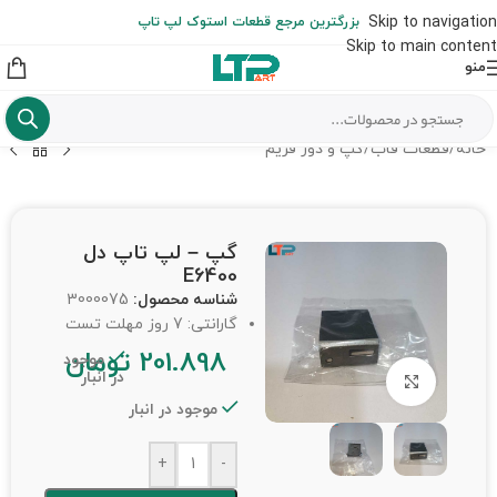
ارسال حداکثر تا 48 ساعت کاری بعد از سفارش (هزینه تعویض هر نوع قطعه
Skip to navigation
بزرگترین مرجع قطعات استوک لپ تاپ
از شهرستان به عهده مشتری است)
Skip to main content
منو
خانه
/
قطعات قاب
/
گپ و دور فریم
گپ – لپ تاپ دل
E6400
شناسه محصول:
3000075
گارانتی: 7 روز مهلت تست
201.898
تومان
موجود
در انبار
برای بزرگنمایی کلیک کنید
موجود در انبار
+
-