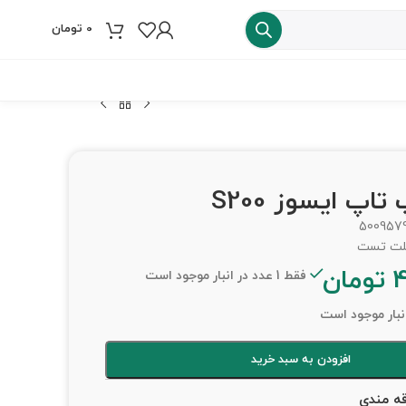
0
تومان
فروش ویژه
اپ ایسوز S200
500957
تومان
فقط 1 عدد در انبار موجود است
افزودن به سبد خرید
قه مندی