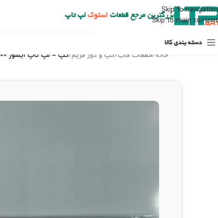
ارسال حداکثر تا 48 ساعت کاری بعد از سفارش (هزینه تعویض هر نوع قطعه از شهرستان به عهده مشتری است)
Skip to navigation
بزرگترین مرجع قطعات
استوک
لپ تاپ
Skip to main content
دسته بندی کالا
خانه
/
قطعات قاب
/
گپ و دور فریم
/
گپ – لپ تاپ ایسوز S200