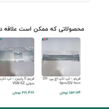
محصولاتی که ممکن است علاقه دا
فریم – لپ تاپ اچ پی DV-
فریم C پایین – لپ تاپ
9500/DV-9000
سونی VGN-SZ
153.164
تومان
317.467
تومان