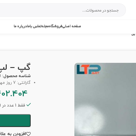
صفحه اصلی
فروشگاه
مجله
تماس باما
درباره ما
گپ – لپ ت
شناسه محصول:
9
گارانتی: 7 روز مهلت تست
402.404
فقط 1 عدد در انبار موجود است
افزودن به علا