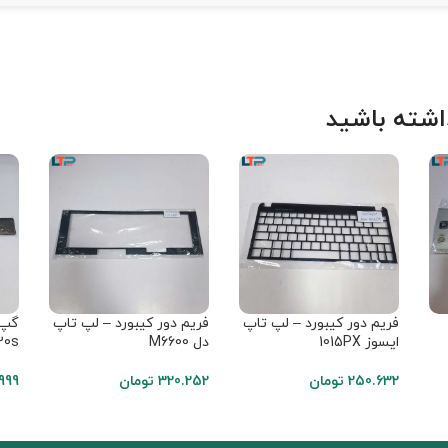
شته باشید
فریم دور کیبورد – لپ تاپ
فریم دور کیبورد – لپ تاپ
گپ 
ایسوز 1015PX
دل M6600
20s
250.632
تومان
320.252
تومان
.999