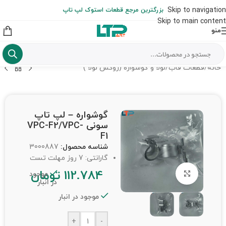
ارسال حداکثر تا 48 ساعت کاری بعد از سفارش (هزینه تعویض هر نوع قطعه
Skip to navigation
بزرگترین مرجع قطعات استوک لپ تاپ
از شهرستان به عهده مشتری است)
Skip to main content
منو
خانه
/
قطعات قاب
/
لولا و گوشواره (روکش لولا )
گوشواره – لپ تاپ
سونی VPC-F2/VPC-
F1
شناسه محصول:
3000887
گارانتی: 7 روز مهلت تست
112.784
تومان
برای بزرگنمایی کلیک کنید
موجود
در انبار
موجود در انبار
+
-