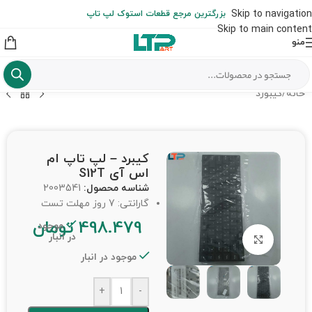
ارسال حداکثر تا 48 ساعت کاری بعد از سفارش (هزینه تعویض هر نوع قطعه
Skip to navigation
بزرگترین مرجع قطعات استوک لپ تاپ
از شهرستان به عهده مشتری است)
Skip to main content
منو
خانه
/
کیبورد
کیبرد – لپ تاپ ام
اس آی S12T
شناسه محصول:
2003541
گارانتی: 7 روز مهلت تست
498.479
تومان
موجود
در انبار
برای بزرگنمایی کلیک کنید
موجود در انبار
+
-