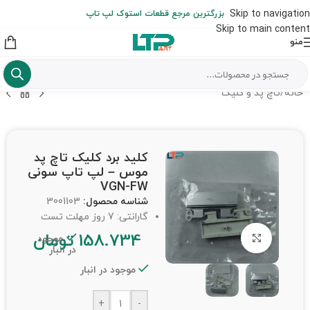
ارسال حداکثر تا 48 ساعت کاری بعد از سفارش (هزینه تعویض هر نوع قطعه
Skip to navigation
بزرگترین مرجع قطعات استوک لپ تاپ
از شهرستان به عهده مشتری است)
Skip to main content
منو
خانه
/
تاچ پد و کلیک
کلید برد کلیک تاچ پد
موس – لپ تاپ سونی
VGN-FW
شناسه محصول:
3001103
گارانتی: 7 روز مهلت تست
158.734
تومان
برای بزرگنمایی کلیک کنید
موجود
در انبار
موجود در انبار
+
-