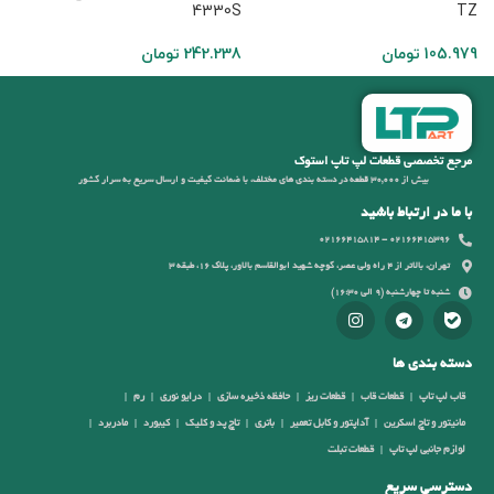
0
4330S
TZ
105.979
تومان
242.238
تومان
6
مرجع تخصصی قطعات لپ تاپ استوک
بیش از 30,000 قطعه در دسته بندی های مختلف، با ضمانت کیفیت و ارسال سریع به سرار کشور
با ما در ارتباط باشید
02166415396 - 02166415814
تهران، بالاتر از 4 راه ولی عصر، کوچه شهید ابوالقاسم بالاور، پلاک 16، طبقه 3
شنبه تا چهارشنبه (9 الی 16:30)
دسته بندی ها
قاب لپ تاپ
قطعات قاب
قطعات ریز
حافظه ذخیره سازی
درایو نوری
رم
مانیتور و تاچ اسکرین
آداپتور و کابل تعمیر
باتری
تاچ پد و کلیک
کیبورد
مادربرد
لوازم جانبی لپ تاپ
قطعات تبلت
دسترسی سریع