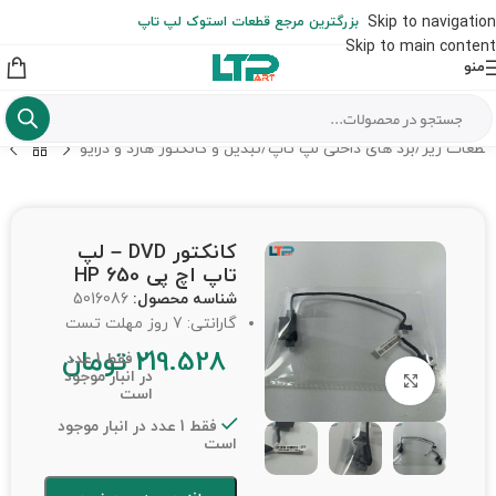
ارسال حداکثر تا 48 ساعت کاری بعد از سفارش (هزینه تعویض هر نوع قطعه
Skip to navigation
بزرگترین مرجع قطعات استوک لپ تاپ
از شهرستان به عهده مشتری است)
Skip to main content
منو
قطعات ریز
/
برد های داخلی لپ تاپ
/
تبدیل و کانکتور هارد و درایو
کانکتور DVD – لپ
تاپ اچ پی HP 650
شناسه محصول:
5016086
گارانتی: 7 روز مهلت تست
219.528
تومان
فقط 1 عدد
در انبار موجود
برای بزرگنمایی کلیک کنید
است
فقط 1 عدد در انبار موجود
است