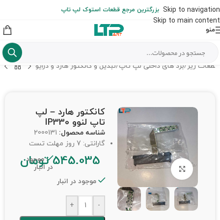
ارسال حداکثر تا 48 ساعت کاری بعد از سفارش (هزینه تعویض هر نوع قطعه
Skip to navigation
بزرگترین مرجع قطعات استوک لپ تاپ
از شهرستان به عهده مشتری است)
Skip to main content
منو
قطعات ریز
/
برد های داخلی لپ تاپ
/
تبدیل و کانکتور هارد و درایو
کانکتور هارد – لپ
تاپ لنوو IP330
شناسه محصول:
2000131
گارانتی: 7 روز مهلت تست
545.035
تومان
موجود
در انبار
برای بزرگنمایی کلیک کنید
موجود در انبار
+
-