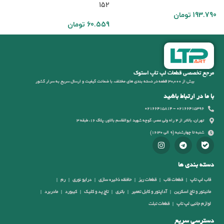
54 TX
152
193.790
تومان
60.559
تومان
4
مرجع تخصصی قطعات لپ تاپ استوک
بیش از 30,000 قطعه در دسته بندی های مختلف، با ضمانت کیفیت و ارسال سریع به سرار کشور
با ما در ارتباط باشید
02166415396 - 02166415814
تهران، بالاتر از 4 راه ولی عصر، کوچه شهید ابوالقاسم بالاور، پلاک 16، طبقه 3
شنبه تا چهارشنبه (9 الی 16:30)
دسته بندی ها
قاب لپ تاپ
قطعات قاب
قطعات ریز
حافظه ذخیره سازی
درایو نوری
رم
مانیتور و تاچ اسکرین
آداپتور و کابل تعمیر
باتری
تاچ پد و کلیک
کیبورد
مادربرد
لوازم جانبی لپ تاپ
قطعات تبلت
دسترسی سریع