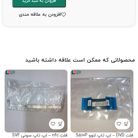
افزودن به سبد خرید
افزودن به علاقه مندی
محصولاتی که ممکن است علاقه داشته باشید
فلت DVD – لپ تاپ لنوو S510P
فلت nfc – لپ تاپ سونی SVF
ف