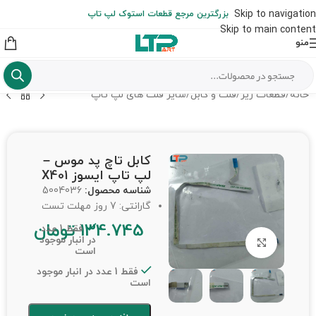
ارسال حداکثر تا 48 ساعت کاری بعد از سفارش (هزینه تعویض هر نوع قطعه
Skip to navigation
بزرگترین مرجع قطعات استوک لپ تاپ
از شهرستان به عهده مشتری است)
Skip to main content
منو
خانه
/
قطعات ریز
/
فلت و کابل
/
سایر فلت های لپ تاپ
کابل تاچ پد موس –
لپ تاپ ایسوز X401
شناسه محصول:
5004036
گارانتی: 7 روز مهلت تست
134.745
تومان
فقط 1 عدد
در انبار موجود
برای بزرگنمایی کلیک کنید
است
فقط 1 عدد در انبار موجود
است