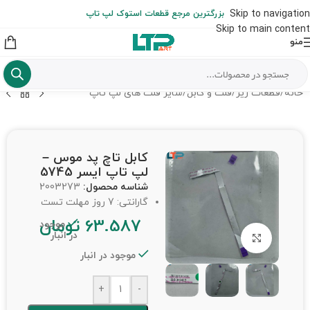
ارسال حداکثر تا 48 ساعت کاری بعد از سفارش (هزینه تعویض هر نوع قطعه
Skip to navigation
بزرگترین مرجع قطعات استوک لپ تاپ
از شهرستان به عهده مشتری است)
Skip to main content
منو
خانه
/
قطعات ریز
/
فلت و کابل
/
سایر فلت های لپ تاپ
کابل تاچ پد موس –
لپ تاپ ایسر 5745
شناسه محصول:
2003273
گارانتی: 7 روز مهلت تست
63.587
تومان
موجود
در انبار
برای بزرگنمایی کلیک کنید
موجود در انبار
+
-