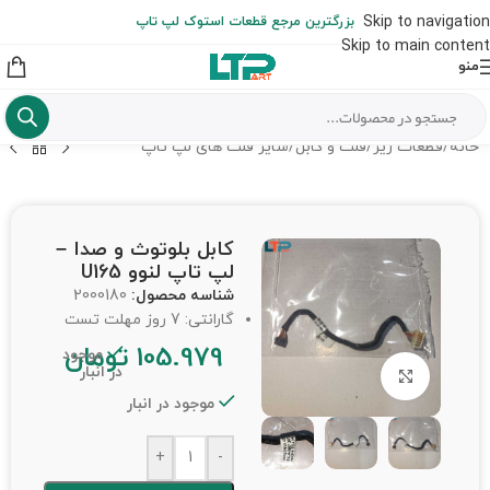
ارسال حداکثر تا 48 ساعت کاری بعد از سفارش (هزینه تعویض هر نوع قطعه
Skip to navigation
بزرگترین مرجع قطعات استوک لپ تاپ
از شهرستان به عهده مشتری است)
Skip to main content
منو
خانه
/
قطعات ریز
/
فلت و کابل
/
سایر فلت های لپ تاپ
کابل بلوتوث و صدا –
لپ تاپ لنوو U165
شناسه محصول:
2000180
گارانتی: 7 روز مهلت تست
105.979
تومان
موجود
در انبار
برای بزرگنمایی کلیک کنید
موجود در انبار
+
-