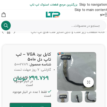
ارسال حداکثر تا 48 ساعت کاری بعد از سفارش (هزینه تعویض هر نوع قطعه
Skip to navigation
بزرگترین مرجع قطعات استوک لپ تاپ
از شهرستان به عهده مشتری است)
Skip to main content
منو
خانه
/
قطعات ریز
/
فلت و کابل
/
سایر فلت های لپ تاپ
کابل برد VGA – لپ
تاپ دل 5010
شناسه محصول:
5002789
گارانتی: 7 روز مهلت تست
299.769
تومان
فقط 1 عدد
در انبار موجود
برای بزرگنمایی کلیک کنید
است
فقط 1 عدد در انبار موجود
است