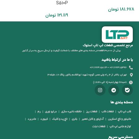
4
S510P
181.678
تومان
121.119
تومان
9
مرجع تخصصی قطعات لپ تاپ استوک
بیش از 30,000 قطعه در دسته بندی های مختلف، با ضمانت کیفیت و ارسال سریع به سرار کشور
با ما در ارتباط باشید
02166415396 - 02166415814
تهران، بالاتر از 4 راه ولی عصر، کوچه شهید ابوالقاسم بالاور، پلاک 16، طبقه 3
شنبه تا چهارشنبه (9 الی 16:30)
دسته بندی ها
قاب لپ تاپ
قطعات قاب
قطعات ریز
حافظه ذخیره سازی
درایو نوری
رم
مانیتور و تاچ اسکرین
آداپتور و کابل تعمیر
باتری
تاچ پد و کلیک
کیبورد
مادربرد
لوازم جانبی لپ تاپ
قطعات تبلت
دسترسی سریع