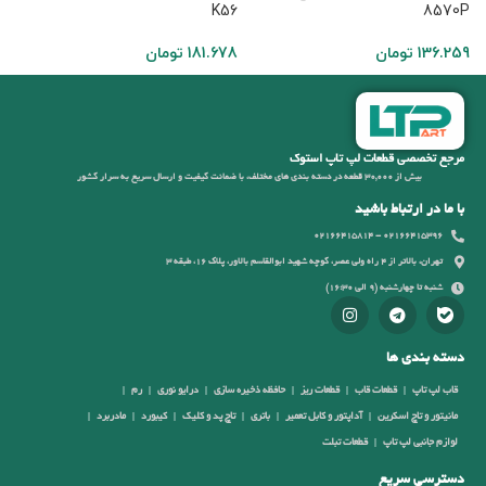
0
K56
8570P
136.259
تومان
181.678
تومان
9
مرجع تخصصی قطعات لپ تاپ استوک
بیش از 30,000 قطعه در دسته بندی های مختلف، با ضمانت کیفیت و ارسال سریع به سرار کشور
با ما در ارتباط باشید
02166415396 - 02166415814
تهران، بالاتر از 4 راه ولی عصر، کوچه شهید ابوالقاسم بالاور، پلاک 16، طبقه 3
شنبه تا چهارشنبه (9 الی 16:30)
دسته بندی ها
قاب لپ تاپ
قطعات قاب
قطعات ریز
حافظه ذخیره سازی
درایو نوری
رم
مانیتور و تاچ اسکرین
آداپتور و کابل تعمیر
باتری
تاچ پد و کلیک
کیبورد
مادربرد
لوازم جانبی لپ تاپ
قطعات تبلت
دسترسی سریع