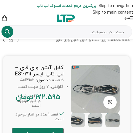
ارسال حداکثر تا 48 ساعت کاری بعد از سفارش (هزینه تعویض هر نوع قطعه
Skip to navigation
بزرگترین مرجع قطعات استوک لپ تاپ
از شهرستان به عهده مشتری است)
Skip to main content
منو
خانه
/
قطعات ریز
/
فلت و کابل
/
کابل وای فای
کابل آنتن وای فای –
لپ تاپ ایسر ES1-311
شناسه محصول:
5014102
گارانتی: 7 روز مهلت تست
172.595
تومان
فقط 1 عدد
در انبار موجود
برای بزرگنمایی کلیک کنید
است
فقط 1 عدد در انبار موجود
است