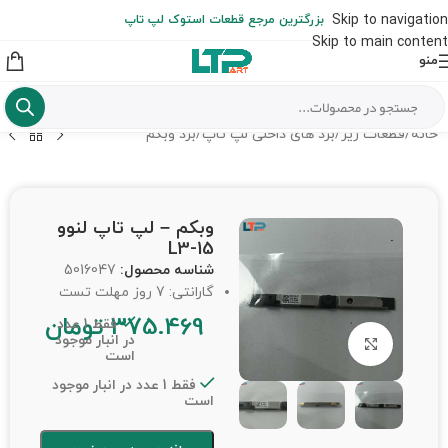
ارسال حداکثر تا 48 ساعت کاری بعد از سفارش (هزینه تعویض هر نوع قطعه
Skip to navigation
بزرگترین مرجع قطعات استوک لپ تاپ
از شهرستان به عهده مشتری است)
Skip to main content
منو
خانه
/
قطعات ریز
/
برد های داخلی لپ تاپ
/
برد وبکم
وبکم – لپ تاپ لنوو
L3-15
شناسه محصول:
5016047
گارانتی: 7 روز مهلت تست
375.469
تومان
فقط 1 عدد
در انبار موجود
برای بزرگنمایی کلیک کنید
است
فقط 1 عدد در انبار موجود
است