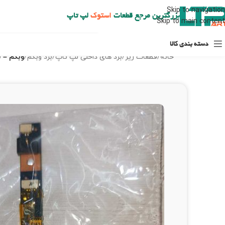
ارسال حداکثر تا 48 ساعت کاری بعد از سفارش (هزینه تعویض هر نوع قطعه از شهرستان به عهده مشتری است)
Skip to navigation
بزرگترین مرجع قطعات
استوک
لپ تاپ
Skip to main content
دسته بندی کالا
خانه
/
قطعات ریز
/
برد های داخلی لپ تاپ
/
برد وبکم
/
وبکم – لپ