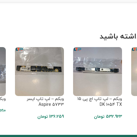
شته باشید
وبکم – لپ تاپ اچ پی 15
وبکم – لپ تاپ ایسر
وبکم
Aspire 5733
DK 1054 TX
210
532.923
تومان
136.259
تومان