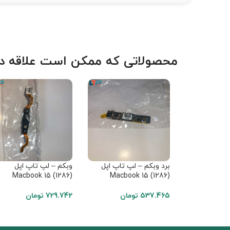
محصولاتی که ممکن است علاقه دا
برد وبکم – لپ تاپ اپل
وبکم – لپ تاپ اپل
Macbook 15 (1286)
Macbook 15 (1286)
537.465
تومان
729.742
تومان