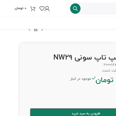
0
تومان
فروش ویژه
 تاپ سونی NW29
200018
تومان
موجود در انبار
افزودن به سبد خرید