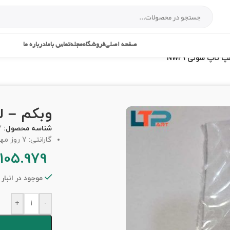
صفحه اصلی
فروشگاه
مجله
تماس باما
درباره ما
 تاپ سونی NW29
وبکم – لپ
شناسه محصول:
7
گارانتی: 7 روز مهلت تست
105.979
موجود در انبار
+
-