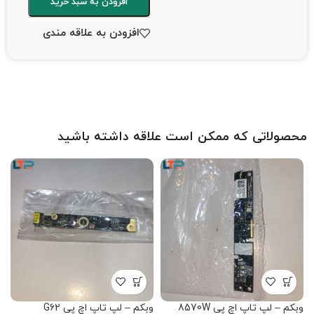
افزودن به سبد خرید
افزودن به علاقه مندی
محصولاتی که ممکن است علاقه داشته باشید
وبکم – لپ تاپ اچ پی 8570W
وبکم – لپ تاپ اچ پی G62