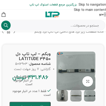
ارسال حداکثر تا 48 ساعت کاری بعد از سفارش (هزینه تعویض هر نوع قطعه
Skip to navigation
بزرگترین مرجع قطعات استوک لپ تاپ
از شهرستان به عهده مشتری است)
Skip to main content
منو
خانه
/
قطعات ریز
/
برد های داخلی لپ تاپ
/
برد وبکم
وبکم – لپ تاپ دل
LATITUDE 3450
شناسه محصول:
5012903
گارانتی: 7 روز مهلت تست
431.486
تومان
فقط 1 عدد
در انبار موجود
برای بزرگنمایی کلیک کنید
است
فقط 1 عدد در انبار موجود
است