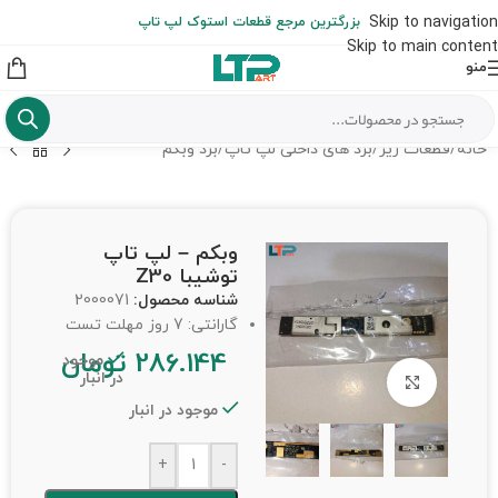
ارسال حداکثر تا 48 ساعت کاری بعد از سفارش (هزینه تعویض هر نوع قطعه
Skip to navigation
بزرگترین مرجع قطعات استوک لپ تاپ
از شهرستان به عهده مشتری است)
Skip to main content
منو
خانه
/
قطعات ریز
/
برد های داخلی لپ تاپ
/
برد وبکم
وبکم – لپ تاپ
توشیبا Z30
شناسه محصول:
2000071
گارانتی: 7 روز مهلت تست
286.144
تومان
موجود
در انبار
برای بزرگنمایی کلیک کنید
موجود در انبار
+
-