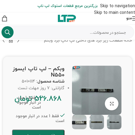
ارسال حداکثر تا 48 ساعت کاری بعد از سفارش (هزینه تعویض هر نوع قطعه
Skip to navigation
بزرگترین مرجع قطعات استوک لپ تاپ
از شهرستان به عهده مشتری است)
Skip to main content
منو
خانه
/
قطعات ریز
/
برد های داخلی لپ تاپ
/
برد وبکم
وبکم – لپ تاپ ایسوز
N550
شناسه محصول:
5010114
گارانتی: 7 روز مهلت تست
526.868
تومان
فقط 1 عدد
در انبار موجود
برای بزرگنمایی کلیک کنید
است
فقط 1 عدد در انبار موجود
است