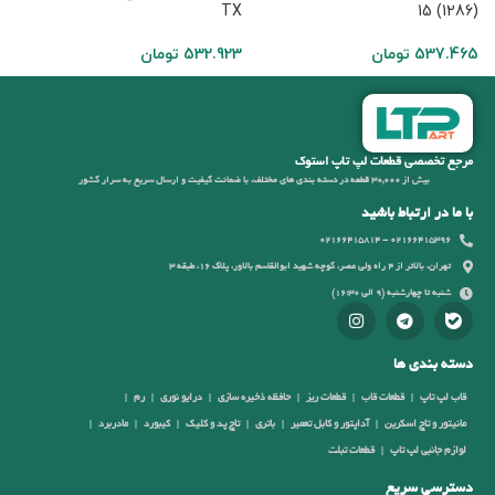
TX
15 (1286)
8
537.465
تومان
532.923
تومان
مرجع تخصصی قطعات لپ تاپ استوک
بیش از 30,000 قطعه در دسته بندی های مختلف، با ضمانت کیفیت و ارسال سریع به سرار کشور
با ما در ارتباط باشید
02166415396 - 02166415814
تهران، بالاتر از 4 راه ولی عصر، کوچه شهید ابوالقاسم بالاور، پلاک 16، طبقه 3
شنبه تا چهارشنبه (9 الی 16:30)
دسته بندی ها
قاب لپ تاپ
قطعات قاب
قطعات ریز
حافظه ذخیره سازی
درایو نوری
رم
مانیتور و تاچ اسکرین
آداپتور و کابل تعمیر
باتری
تاچ پد و کلیک
کیبورد
مادربرد
لوازم جانبی لپ تاپ
قطعات تبلت
دسترسی سریع