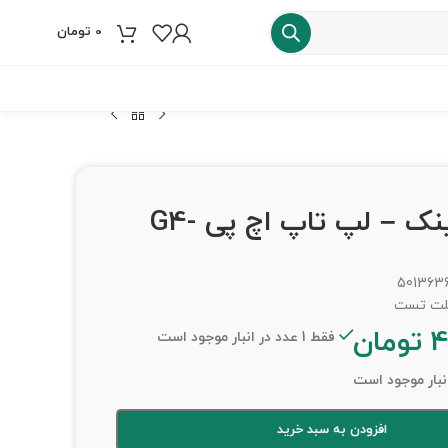
0
تومان
فروش ویژه
هیت سینک – لپ تاپ اچ پی G4-
501363
4
تومان
فقط 1 عدد در انبار موجود است
افزودن به سبد خرید