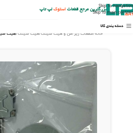
ارسال حداکثر تا 48 ساعت کاری بعد از سفارش (هزینه تعویض هر نوع قطعه از شهرستان به عهده مشتری است)
Skip to navigation
بزرگترین مرجع قطعات
استوک
لپ تاپ
Skip to main content
دسته بندی کالا
خانه
/
قطعات ریز
/
فن و هیت سینک
/
هیت سینک
/
هیت سینک –