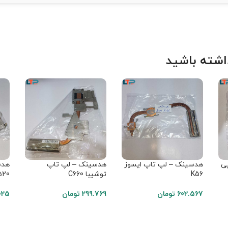
شته باشید
ی
هدسینک – لپ تاپ ایسوز
هدسینک – لپ تاپ
هدس
K56
توشیبا C660
520
602.567
تومان
299.769
تومان
025