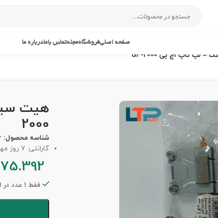
صفحه اصلی
فروشگاه
مجله
تماس باما
درباره ما
 لپ تاپ اچ پی G4-2000
2000
شناسه محصول:
6
گارانتی: 7 روز مهلت تست
75.392
فقط 1 عدد در انبار موجود است