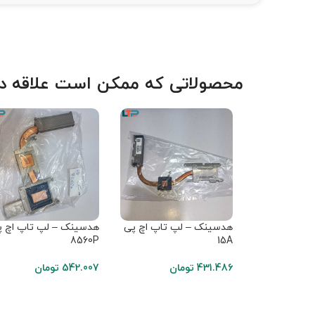
محصولاتی که ممکن است علاقه دا
هدسینک – لپ تاپ اچ پی
هدسینک – لپ تاپ اچ پ
8560P
15A
431.486
تومان
542.007
تومان