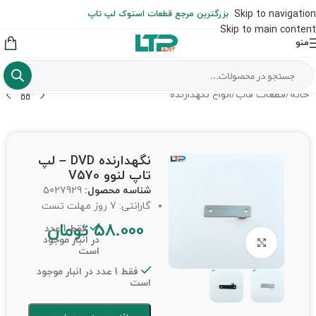
ارسال حداکثر تا 48 ساعت کاری بعد از سفارش (هزینه تعویض هر نوع قطعه
Skip to navigation
بزرگترین مرجع قطعات استوک لپ تاپ
از شهرستان به عهده مشتری است)
Skip to main content
منو
خانه
/
قطعات قاب
/
انواع نگهدارنده
نگهدارنده DVD – لپ
تاپ لنوو V570
شناسه محصول:
5027929
گارانتی: 7 روز مهلت تست
58.000
تومان
فقط 1 عدد
در انبار موجود
برای بزرگنمایی کلیک کنید
است
فقط 1 عدد در انبار موجود
است