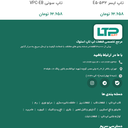
تاپ ایسر E5-532
تاپ سونی VPC-EB
Q
62.658
تومان
62.658
تومان
4
مرجع تخصصی قطعات لپ تاپ استوک
بیش از 30,000 قطعه در دسته بندی های مختلف، با ضمانت کیفیت و ارسال سریع به سرار کشور
با ما در ارتباط باشید
02166415396 - 02166415814
تهران، بالاتر از 4 راه ولی عصر، کوچه شهید ابوالقاسم بالاور، پلاک 16، طبقه 3
شنبه تا چهارشنبه (9 الی 16:30)
دسته بندی ها
قاب لپ تاپ
قطعات قاب
قطعات ریز
حافظه ذخیره سازی
درایو نوری
رم
مانیتور و تاچ اسکرین
آداپتور و کابل تعمیر
باتری
تاچ پد و کلیک
کیبورد
مادربرد
لوازم جانبی لپ تاپ
قطعات تبلت
دسترسی سریع