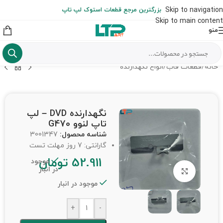
ارسال حداکثر تا 48 ساعت کاری بعد از سفارش (هزینه تعویض هر نوع قطعه
Skip to navigation
بزرگترین مرجع قطعات استوک لپ تاپ
از شهرستان به عهده مشتری است)
Skip to main content
منو
خانه
/
قطعات قاب
/
انواع نگهدارنده
نگهدارنده DVD – لپ
تاپ لنوو G470
شناسه محصول:
3001347
گارانتی: 7 روز مهلت تست
52.911
تومان
موجود
در انبار
برای بزرگنمایی کلیک کنید
موجود در انبار
+
-