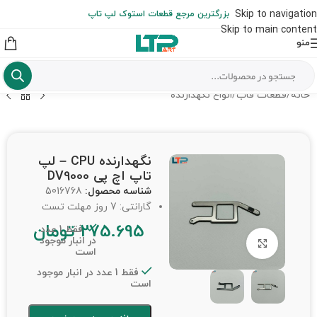
ارسال حداکثر تا 48 ساعت کاری بعد از سفارش (هزینه تعویض هر نوع قطعه
Skip to navigation
بزرگترین مرجع قطعات استوک لپ تاپ
از شهرستان به عهده مشتری است)
Skip to main content
منو
خانه
/
قطعات قاب
/
انواع نگهدارنده
نگهدارنده CPU – لپ
تاپ اچ پی DV9000
شناسه محصول:
5016768
گارانتی: 7 روز مهلت تست
275.695
تومان
فقط 1 عدد
در انبار موجود
برای بزرگنمایی کلیک کنید
است
فقط 1 عدد در انبار موجود
است