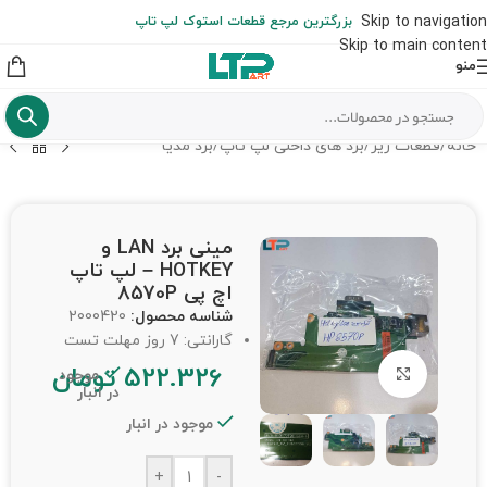
ارسال حداکثر تا 48 ساعت کاری بعد از سفارش (هزینه تعویض هر نوع قطعه
Skip to navigation
بزرگترین مرجع قطعات استوک لپ تاپ
از شهرستان به عهده مشتری است)
Skip to main content
منو
خانه
/
قطعات ریز
/
برد های داخلی لپ تاپ
/
برد مدیا
مینی برد LAN و
HOTKEY – لپ تاپ
اچ پی 8570P
شناسه محصول:
2000420
گارانتی: 7 روز مهلت تست
522.326
تومان
برای بزرگنمایی کلیک کنید
موجود
در انبار
موجود در انبار
+
-