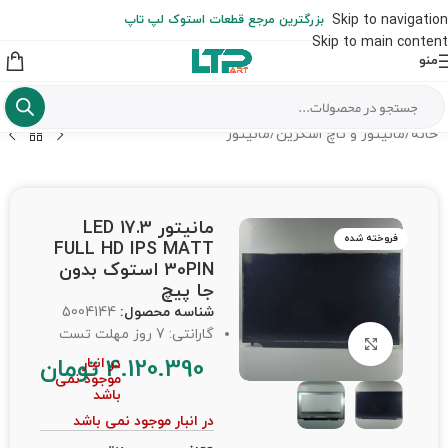
ارسال حداکثر تا 48 ساعت کاری بعد از سفارش (هزینه تعویض هر نوع قطعه
Skip to navigation
بزرگترین مرجع قطعات استوک لپ تاپ
از شهرستان به عهده مشتری است)
Skip to main content
منو
خانه
/
مانیتور و تاچ اسکرین
/
مانیتور
مانیتور LED 17.3
فروخته شده
FULL HD IPS MATT
30PIN استوک بدون
جا پیچ
شناسه محصول:
5004144
گارانتی: 7 روز مهلت تست
برای بزرگنمایی کلیک کنید
4.120.390
تومان
در انبار
موجود نمی
باشد
در انبار موجود نمی باشد