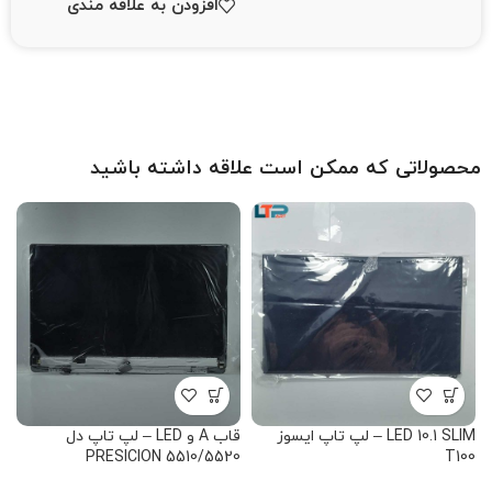
افزودن به علاقه مندی
محصولاتی که ممکن است علاقه داشته باشید
LED 10.1 SLIM – لپ تاپ ایسوز
قاب A و LED – لپ تاپ دل
T100
PRESICION 5510/5520
سا