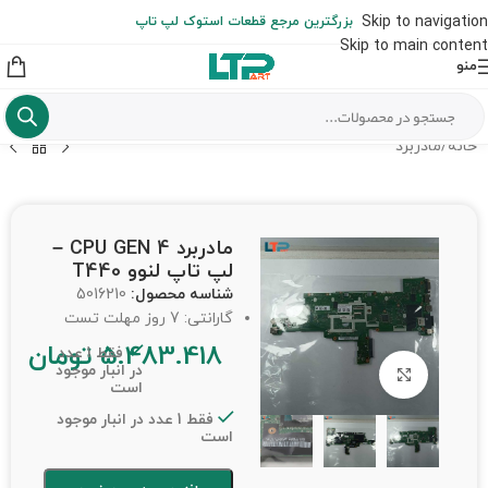
ارسال حداکثر تا 48 ساعت کاری بعد از سفارش (هزینه تعویض هر نوع قطعه
Skip to navigation
بزرگترین مرجع قطعات استوک لپ تاپ
از شهرستان به عهده مشتری است)
Skip to main content
منو
خانه
/
مادربرد
مادربرد CPU GEN 4 –
لپ تاپ لنوو T440
شناسه محصول:
5016210
گارانتی: 7 روز مهلت تست
5.483.418
تومان
فقط 1 عدد
در انبار موجود
برای بزرگنمایی کلیک کنید
است
فقط 1 عدد در انبار موجود
است