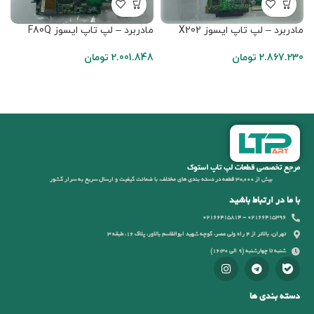
مادربرد – لپ تاپ ایسوز X202
مادربرد – لپ تاپ ایسوز F80Q
2.867.230
تومان
2.001.848
تومان
G
6
مرجع تخصصی قطعات لپ تاپ استوک
بیش از 30,000 قطعه در دسته بندی های مختلف، با ضمانت کیفیت و ارسال سریع به سرار کشور
با ما در ارتباط باشید
02166415396 - 02166415814
تهران، بالاتر از 4 راه ولی عصر، کوچه شهید ابوالقاسم بالاور، پلاک 16، طبقه 3
شنبه تا چهارشنبه (9 الی 16:30)
دسته بندی ها