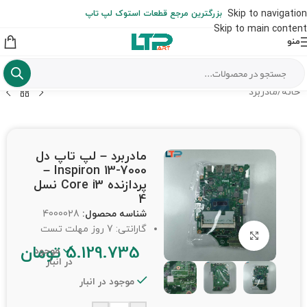
ارسال حداکثر تا 48 ساعت کاری بعد از سفارش (هزینه تعویض هر نوع قطعه
Skip to navigation
بزرگترین مرجع قطعات استوک لپ تاپ
از شهرستان به عهده مشتری است)
Skip to main content
منو
خانه
/
مادربرد
مادربرد – لپ تاپ دل
Inspiron 13-7000 –
پردازنده Core i3 نسل
4
شناسه محصول:
4000028
گارانتی: 7 روز مهلت تست
برای بزرگنمایی کلیک کنید
5.129.735
تومان
موجود
در انبار
موجود در انبار