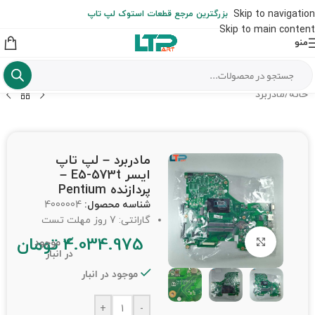
ارسال حداکثر تا 48 ساعت کاری بعد از سفارش (هزینه تعویض هر نوع قطعه
Skip to navigation
بزرگترین مرجع قطعات استوک لپ تاپ
از شهرستان به عهده مشتری است)
Skip to main content
منو
خانه
/
مادربرد
مادربرد – لپ تاپ
ایسر E5-573t –
پردازنده Pentium
شناسه محصول:
4000004
گارانتی: 7 روز مهلت تست
4.034.975
تومان
برای بزرگنمایی کلیک کنید
موجود
در انبار
موجود در انبار
+
-