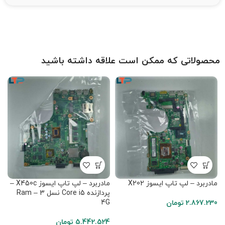
محصولاتی که ممکن است علاقه داشته باشید
مادربرد – لپ تاپ ایسوز X202
مادربرد – لپ تاپ ایسوز X450c –
پردازنده Core i5 نسل 3 – Ram
پ
4G
2.867.230
تومان
7
5.442.524
تومان