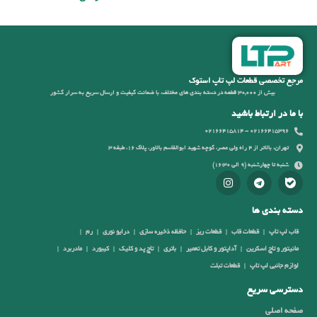
مرجع تخصصی قطعات لپ تاپ استوک
بیش از 30,000 قطعه در دسته بندی های مختلف، با ضمانت کیفیت و ارسال سریع به سرار کشور
با ما در ارتباط باشید
02166415396 - 02166415814
تهران، بالاتر از 4 راه ولی عصر، کوچه شهید ابوالقاسم بالاور، پلاک 16، طبقه 3
شنبه تا چهارشنبه (9 الی 16:30)
دسته بندی ها
قاب لپ تاپ
قطعات قاب
قطعات ریز
حافظه ذخیره سازی
درایو نوری
رم
مانیتور و تاچ اسکرین
آداپتور و کابل تعمیر
باتری
تاچ پد و کلیک
کیبورد
مادربرد
لوازم جانبی لپ تاپ
قطعات تبلت
دسترسی سریع
صفحه اصلی