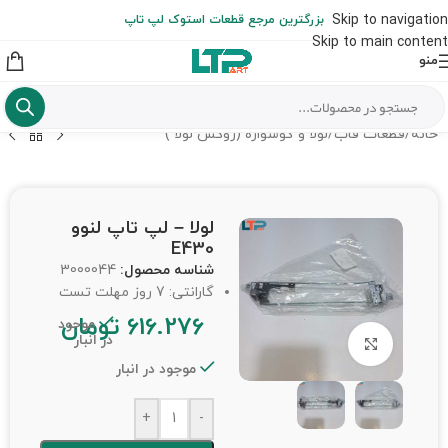
ارسال حداکثر تا 48 ساعت کاری بعد از سفارش (هزینه تعویض هر نوع قطعه
Skip to navigation
بزرگترین مرجع قطعات استوک لپ تاپ
از شهرستان به عهده مشتری است)
Skip to main content
منو
خانه
/
قطعات قاب
/
لولا و گوشواره (روکش لولا )
لولا – لپ تاپ لنوو
E430
شناسه محصول:
3000044
گارانتی: 7 روز مهلت تست
616.276
تومان
موجود
در انبار
برای بزرگنمایی کلیک کنید
موجود در انبار
+
-