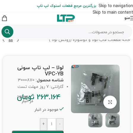
ارسال حداکثر تا 48 ساعت کاری بعد از سفارش (هزینه تعویض هر نوع قطعه
Skip to navigation
بزرگترین مرجع قطعات استوک لپ تاپ
از شهرستان به عهده مشتری است)
Skip to main content
منو
خانه
/
قطعات قاب
/
لولا و گوشواره (روکش لولا )
لولا – لپ تاپ سونی
VPC-YB
شناسه محصول:
3000870
گارانتی: 7 روز مهلت تست
263.164
تومان
موجود
در انبار
برای بزرگنمایی کلیک کنید
موجود در انبار
+
-