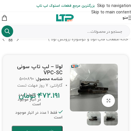
ارسال حداکثر تا 48 ساعت کاری بعد از سفارش (هزینه تعویض هر نوع قطعه
Skip to navigation
بزرگترین مرجع قطعات استوک لپ تاپ
از شهرستان به عهده مشتری است)
Skip to main content
منو
خانه
/
قطعات قاب
/
لولا و گوشواره (روکش لولا )
لولا – لپ تاپ سونی
VPC-SC
شناسه محصول:
5010890
گارانتی: 7 روز مهلت تست
472.191
تومان
فقط 1 عدد
در انبار موجود
برای بزرگنمایی کلیک کنید
است
فقط 1 عدد در انبار موجود
است