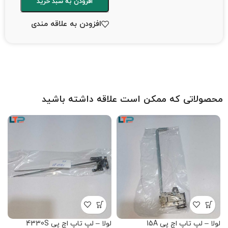
افزودن به سبد خرید
افزودن به علاقه مندی
محصولاتی که ممکن است علاقه داشته باشید
لولا – لپ تاپ اچ پی 15A
لولا – لپ تاپ اچ پی 4330S
لو