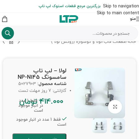
ارسال حداکثر تا 48 ساعت کاری بعد از سفارش (هزینه تعویض هر نوع قطعه
Skip to navigation
بزرگترین مرجع قطعات استوک لپ تاپ
از شهرستان به عهده مشتری است)
Skip to main content
منو
خانه
/
قطعات قاب
/
لولا و گوشواره (روکش لولا )
لولا – لپ تاپ
سامسونگ NP-N145
شناسه محصول:
5027903
گارانتی: 7 روز مهلت تست
414.000
تومان
فقط 1 عدد
در انبار موجود
برای بزرگنمایی کلیک کنید
است
فقط 1 عدد در انبار موجود
است