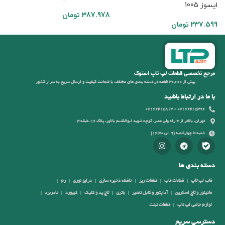
ایسوز 1005
387.978
تومان
7
237.599
تومان
مرجع تخصصی قطعات لپ تاپ استوک
بیش از 30,000 قطعه در دسته بندی های مختلف، با ضمانت کیفیت و ارسال سریع به سرار کشور
با ما در ارتباط باشید
02166415396 - 02166415814
تهران، بالاتر از 4 راه ولی عصر، کوچه شهید ابوالقاسم بالاور، پلاک 16، طبقه 3
شنبه تا چهارشنبه (9 الی 16:30)
دسته بندی ها
قاب لپ تاپ
قطعات قاب
قطعات ریز
حافظه ذخیره سازی
درایو نوری
رم
مانیتور و تاچ اسکرین
آداپتور و کابل تعمیر
باتری
تاچ پد و کلیک
کیبورد
مادربرد
لوازم جانبی لپ تاپ
قطعات تبلت
دسترسی سریع