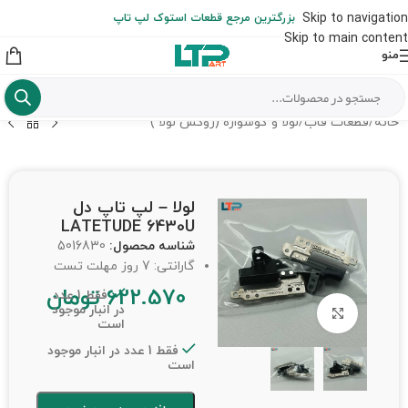
ارسال حداکثر تا 48 ساعت کاری بعد از سفارش (هزینه تعویض هر نوع قطعه
Skip to navigation
بزرگترین مرجع قطعات استوک لپ تاپ
از شهرستان به عهده مشتری است)
Skip to main content
منو
خانه
/
قطعات قاب
/
لولا و گوشواره (روکش لولا )
لولا – لپ تاپ دل
LATETUDE 6430U
شناسه محصول:
5016830
گارانتی: 7 روز مهلت تست
622.570
تومان
فقط 1 عدد
در انبار موجود
برای بزرگنمایی کلیک کنید
است
فقط 1 عدد در انبار موجود
است