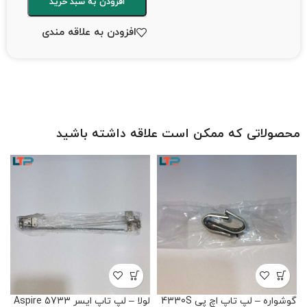
افزودن به سبد خرید
افزودن به علاقه مندی
محصولاتی که ممکن است علاقه داشته باشید
گوشواره – لپ تاپ اچ پی 4330S
لولا – لپ تاپ ایسر Aspire 5733
لو