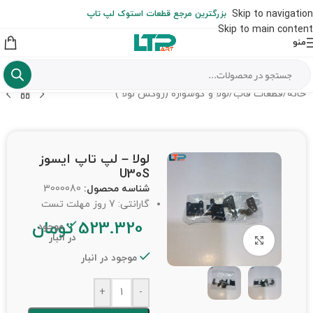
ارسال حداکثر تا 48 ساعت کاری بعد از سفارش (هزینه تعویض هر نوع قطعه
Skip to navigation
بزرگترین مرجع قطعات استوک لپ تاپ
از شهرستان به عهده مشتری است)
Skip to main content
منو
خانه
/
قطعات قاب
/
لولا و گوشواره (روکش لولا )
لولا – لپ تاپ ایسوز
U30S
شناسه محصول:
3000080
گارانتی: 7 روز مهلت تست
523.320
تومان
موجود
در انبار
برای بزرگنمایی کلیک کنید
موجود در انبار
+
-