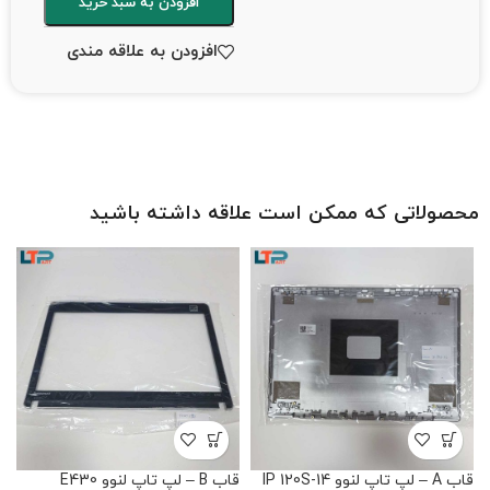
افزودن به سبد خرید
افزودن به علاقه مندی
محصولاتی که ممکن است علاقه داشته باشید
قاب A – لپ تاپ لنوو IP 120S-14
قاب B – لپ تاپ لنوو E430
قاب B