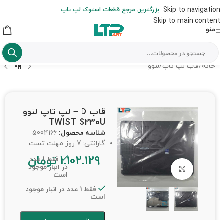
ارسال حداکثر تا 48 ساعت کاری بعد از سفارش (هزینه تعویض هر نوع قطعه
Skip to navigation
بزرگترین مرجع قطعات استوک لپ تاپ
از شهرستان به عهده مشتری است)
Skip to main content
منو
خانه
/
قاب لپ تاپ
/
لنوو
قاب D – لپ تاپ لنوو
TWIST S230U
شناسه محصول:
5004166
گارانتی: 7 روز مهلت تست
1.102.129
تومان
فقط 1 عدد
در انبار موجود
برای بزرگنمایی کلیک کنید
است
فقط 1 عدد در انبار موجود
است