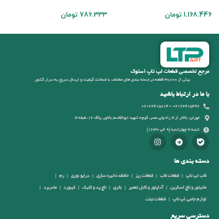
1.168.446
تومان
786.333
تومان
3
مرجع تخصصی قطعات لپ تاپ استوک
بیش از 30,000 قطعه در دسته بندی های مختلف، با ضمانت کیفیت و ارسال سریع به سرار کشور
با ما در ارتباط باشید
02166415396 - 02166415814
تهران، بالاتر از 4 راه ولی عصر، کوچه شهید ابوالقاسم بالاور، پلاک 16، طبقه 3
شنبه تا چهارشنبه (9 الی 16:30)
دسته بندی ها
قاب لپ تاپ
قطعات قاب
قطعات ریز
حافظه ذخیره سازی
درایو نوری
رم
مانیتور و تاچ اسکرین
آداپتور و کابل تعمیر
باتری
تاچ پد و کلیک
کیبورد
مادربرد
لوازم جانبی لپ تاپ
قطعات تبلت
دسترسی سریع