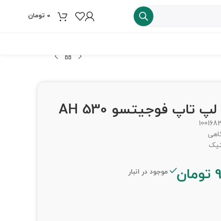
0
تومان
فروش ویژه
100168
گاهی
تیک
تومان
موجود در انبار