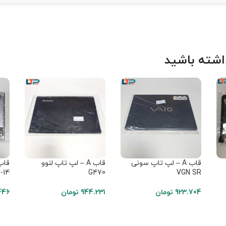
شته باشید
قاب A – لپ تاپ سونی
قاب A – لپ تاپ لنوو
-14
G470
VGN SR
923.704
تومان
944.231
تومان
446