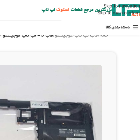
ارسال حداکثر تا 48 ساعت کاری بعد از سفارش (هزینه تعویض هر نوع قطعه از شهرستان به عهده مشتری است)
Skip to navigation
بزرگترین مرجع قطعات
استوک
لپ تاپ
Skip to main content
دسته بندی کالا
خانه
/
قاب لپ تاپ
/
فوجیتسو
/
قاب D – لپ تاپ فوجیتسو AH 530