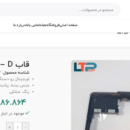
صفحه اصلی
فروشگاه
مجله
تماس باما
درباره ما
قاب D – لپ تاپ فوجیتسو AH 530
شناسه محصول:
3
اورجینال رو دست
جنس بدنه: پلاس
رنگ: مشکی
986.864
موجود در انبار
+
-