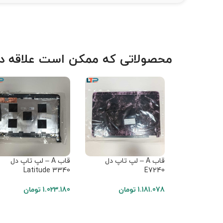
محصولاتی که ممکن است علاقه دا
قاب A – لپ تاپ دل
قاب A – لپ تاپ دل
Latitude 3340
E7240
1.181.078
تومان
1.023.180
تومان