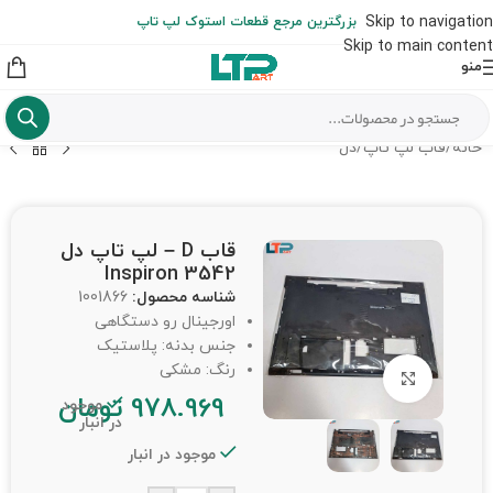
ارسال حداکثر تا 48 ساعت کاری بعد از سفارش (هزینه تعویض هر نوع قطعه
Skip to navigation
بزرگترین مرجع قطعات استوک لپ تاپ
از شهرستان به عهده مشتری است)
Skip to main content
منو
خانه
/
قاب لپ تاپ
/
دل
قاب D – لپ تاپ دل
Inspiron 3542
شناسه محصول:
1001866
اورجینال رو دستگاهی
جنس بدنه: پلاستیک
رنگ: مشکی
برای بزرگنمایی کلیک کنید
978.969
تومان
موجود
در انبار
موجود در انبار