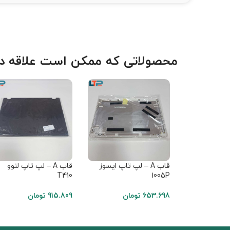
محصولاتی که ممکن است علاقه دا
قاب A – لپ تاپ ایسوز
قاب A – لپ تاپ لنوو
T410
1005P
653.698
تومان
915.809
تومان