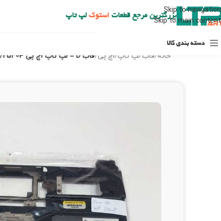
ارسال حداکثر تا 48 ساعت کاری بعد از سفارش (هزینه تعویض هر نوع قطعه از شهرستان به عهده مشتری است)
Skip to navigation
بزرگترین مرجع قطعات
استوک
لپ تاپ
Skip to main content
دسته بندی کالا
خانه
/
قاب لپ تاپ
/
اچ پی
/
قاب D – لپ تاپ اچ پی 2540P/2530P