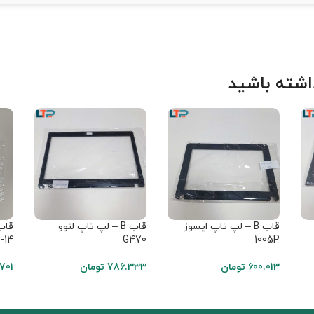
شته باشید
قاب B – لپ تاپ ایسوز
قاب B – لپ تاپ لنوو
-14
G470
1005P
600.013
تومان
786.333
تومان
701