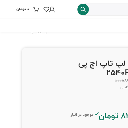
0
تومان
فروش ویژه
 D – لپ تاپ اچ پی
2540
100058
گاهی
8
تومان
موجود در انبار