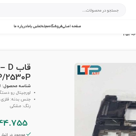
صفحه اصلی
فروشگاه
مجله
تماس باما
درباره ما
قاب
P/2530P
شناسه محصول:
9
اورجینال رو دست
جنس بدنه: فلزی
رنگ: مشکی
44.755
موجود در انبار