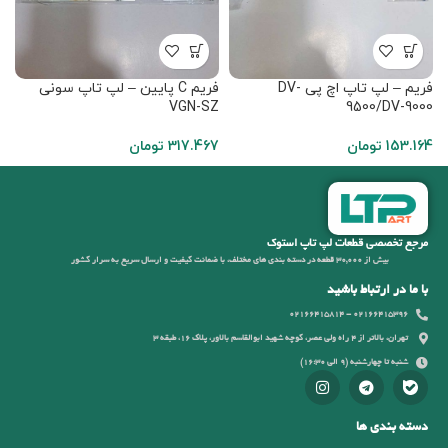
فریم – لپ تاپ اچ پی DV-
فریم C پایین – لپ تاپ سونی
0
VGN-SZ
9500/DV-9000
153.164
تومان
317.467
تومان
8
مرجع تخصصی قطعات لپ تاپ استوک
بیش از 30,000 قطعه در دسته بندی های مختلف، با ضمانت کیفیت و ارسال سریع به سرار کشور
با ما در ارتباط باشید
02166415396 - 02166415814
تهران، بالاتر از 4 راه ولی عصر، کوچه شهید ابوالقاسم بالاور، پلاک 16، طبقه 3
شنبه تا چهارشنبه (9 الی 16:30)
دسته بندی ها