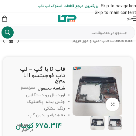
ارسال حداکثر تا 48 ساعت کاری بعد از سفارش (هزینه تعویض هر نوع قطعه
Skip to navigation
بزرگترین مرجع قطعات استوک لپ تاپ
از شهرستان به عهده مشتری است)
Skip to main content
منو
خانه
/
قطعات قاب
/
گپ و دور فریم
قاب D با گپ – لپ
تاپ فوجیتسو LH
530
شناسه محصول:
1000500
اورجینال رو دستگاهی
جنس بدنه: پلاستیک
برای بزرگنمایی کلیک کنید
رنگ: مشکی
به همراه و بدون گپ
675.314
تومان
موجود
در انبار