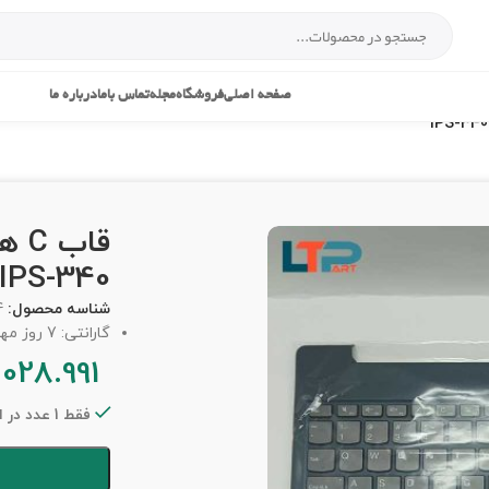
صفحه اصلی
فروشگاه
مجله
تماس باما
درباره ما
قاب
IPS-340
شناسه محصول:
4
گارانتی: 7 روز مهلت تست
.028.991
فقط 1 عدد در انبار موجود است