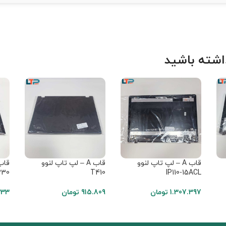
شته باشید
قاب A – لپ تاپ لنوو
قاب A – لپ تاپ لنوو
230
T410
IP110-15ACL
1.307.397
تومان
915.809
تومان
333