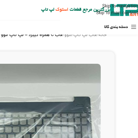
ارسال حداکثر تا 48 ساعت کاری بعد از سفارش (هزینه تعویض هر نوع قطعه از شهرستان به عهده مشتری است)
Skip to navigation
بزرگترین مرجع قطعات
استوک
لپ تاپ
Skip to main content
دسته بندی کالا
خانه
/
قاب لپ تاپ
/
لنوو
/
قاب C همراه کیبرد – لپ تاپ لنوو IPS-340