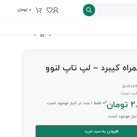
0
تومان
فروش ویژه
 C همراه کیبرد – لپ تاپ لنوو
501602
2
تومان
فقط 1 عدد در انبار موجود است
افزودن به سبد خرید