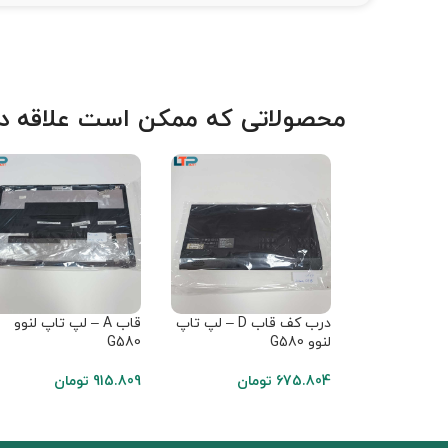
محصولاتی که ممکن است علاقه دا
درب کف قاب D – لپ تاپ
قاب A – لپ تاپ لنوو
لنوو G580
G580
675.804
تومان
915.809
تومان