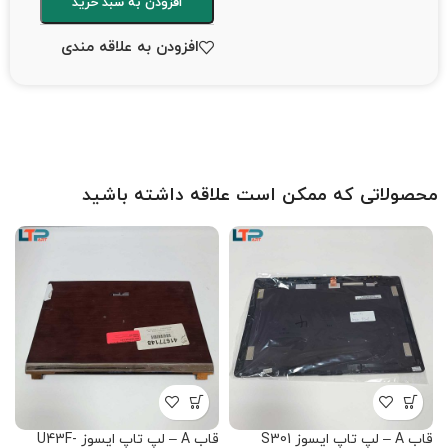
افزودن به سبد خرید
افزودن به علاقه مندی
محصولاتی که ممکن است علاقه داشته باشید
قاب A – لپ تاپ ایسوز S301
قاب A – لپ تاپ ایسوز U43F-
قاب A