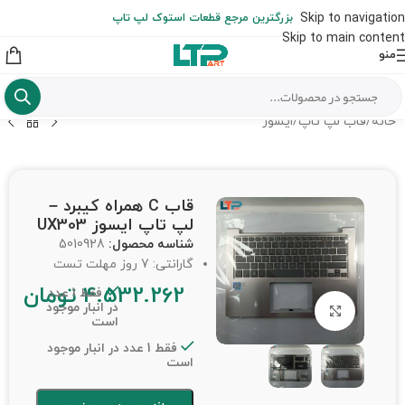
ارسال حداکثر تا 48 ساعت کاری بعد از سفارش (هزینه تعویض هر نوع قطعه
Skip to navigation
بزرگترین مرجع قطعات استوک لپ تاپ
از شهرستان به عهده مشتری است)
Skip to main content
منو
خانه
/
قاب لپ تاپ
/
ایسوز
قاب C همراه کیبرد –
لپ تاپ ایسوز UX303
شناسه محصول:
5010928
گارانتی: 7 روز مهلت تست
4.532.262
تومان
فقط 1 عدد
در انبار موجود
برای بزرگنمایی کلیک کنید
است
فقط 1 عدد در انبار موجود
است