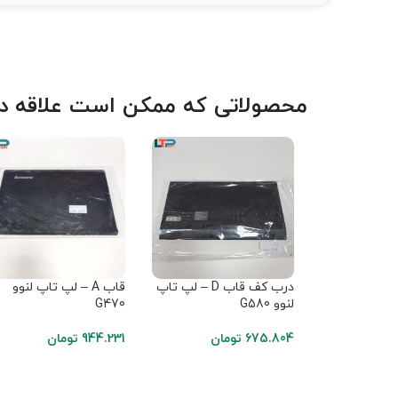
محصولاتی که ممکن است علاقه دا
درب کف قاب D – لپ تاپ
قاب A – لپ تاپ لنوو
لنوو G580
G470
675.804
تومان
944.231
تومان