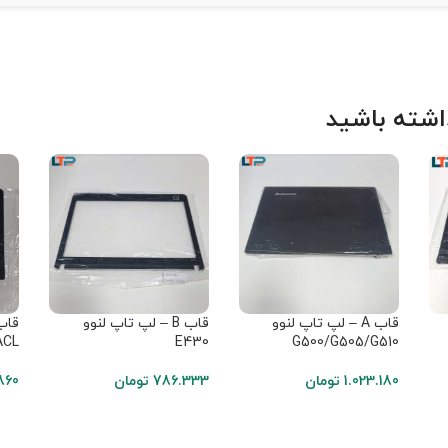
شته باشید
قاب A – لپ تاپ لنوو
قاب B – لپ تاپ لنوو
ACL
E430
G500/G505/G510
1.023.180
تومان
786.333
تومان
860