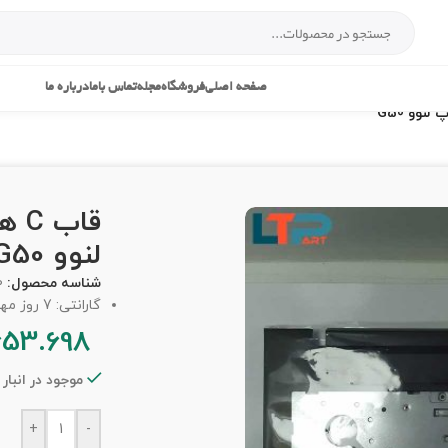
صفحه اصلی
فروشگاه
مجله
تماس باما
درباره ما
قاب
لنوو G50
شناسه محصول:
0
گارانتی: 7 روز مهلت تست
653.698
موجود در انبار
+
-