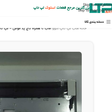
ارسال حداکثر تا 48 ساعت کاری بعد از سفارش (هزینه تعویض هر نوع قطعه از شهرستان به عهده مشتری است)
Skip to navigation
بزرگترین مرجع قطعات
استوک
لپ تاپ
Skip to main content
دسته بندی کالا
خانه
/
قاب لپ تاپ
/
لنوو
/
قاب C همراه تاچ پد موس – لپ تاپ لنوو G50