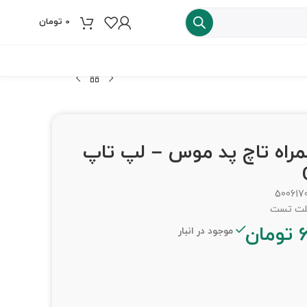
0
تومان
فروش ویژه
 C همراه تاچ پد موس – لپ تاپ
500617
تومان
موجود در انبار