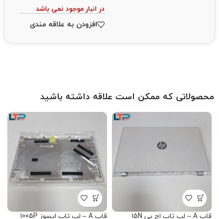
در انبار موجود نمی باشد
افزودن به علاقه مندی
محصولاتی که ممکن است علاقه داشته باشید
قاب A – لپ تاپ اچ پی 15N
قاب A – لپ تاپ ایسوز 1005P
قاب B