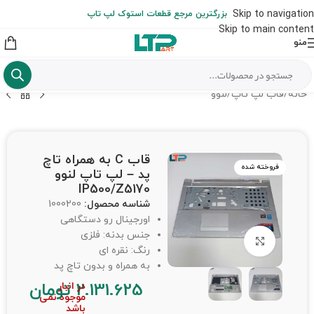
ارسال حداکثر تا 48 ساعت کاری بعد از سفارش (هزینه تعویض هر نوع قطعه
Skip to navigation
بزرگترین مرجع قطعات استوک لپ تاپ
از شهرستان به عهده مشتری است)
Skip to main content
منو
خانه
/
قاب لپ تاپ
/
لنوو
قاب C به همراه تاچ
فروخته شده
پد – لپ تاپ لنوو
IP500/Z5170
شناسه محصول:
1000200
اورجینال رو دستگاهی
جنس بدنه: فلزی
برای بزرگنمایی کلیک کنید
رنگ: نقره ای
به همراه و بدون تاچ پد
2.131.625
تومان
در انبار
موجود نمی
باشد