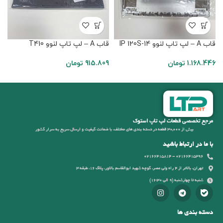
قاب A – لپ تاپ لنوو IP 120S-14
قاب A – لپ تاپ لنوو T410
قاب B
1.168.446
تومان
915.809
تومان
3
مرجع تخصصی قطعات لپ تاپ استوک
بیش از 30,000 قطعه در دسته بندی های مختلف، با ضمانت کیفیت و ارسال سریع به سرار کشور
با ما در ارتباط باشید
02166415396 - 02166415814
تهران، بالاتر از 4 راه ولی عصر، کوچه شهید ابوالقاسم بالاور، پلاک 16، طبقه 3
شنبه تا چهارشنبه (9 الی 16:30)
دسته بندی ها