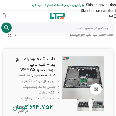
ارسال حداکثر تا 48 ساعت کاری بعد از سفارش (هزینه تعویض هر نوع قطعه
Skip to navigation
بزرگترین مرجع قطعات استوک لپ تاپ
از شهرستان به عهده مشتری است)
Skip to main content
منو
خانه
/
قاب لپ تاپ
/
فوجیتسو
قاب C به همراه تاچ
پد – لپ تاپ
فوجیتسو V3525
شناسه محصول:
1000300
اورجینال رو دستگاهی
جنس بدنه: پلاستیک
برای بزرگنمایی کلیک کنید
رنگ: مشکی
به همراه و بدون تاچ پد
694.752
تومان
موجود
در انبار