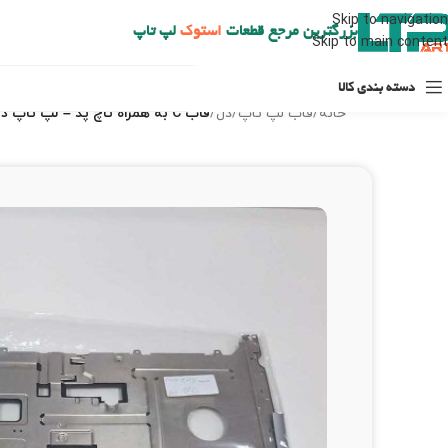
ارسال حداکثر تا 48 ساعت کاری بعد از سفارش (هزینه تعویض هر نوع قطعه از شهرستان به عهده مشتری است)
Skip to navigation
بزرگترین مرجع قطعات
استوک
لپ تاپ
Skip to main content
دسته بندی کالا
خانه
/
قاب لپ تاپ
/
دل
/
قاب C به همراه تاچ پد – لپ تاپ دل 1715