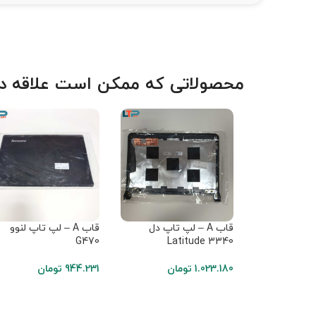
محصولاتی که ممکن است علاقه دا
قاب A – لپ تاپ دل
قاب A – لپ تاپ لنوو
G470
Latitude 3340
1.023.180
تومان
944.231
تومان