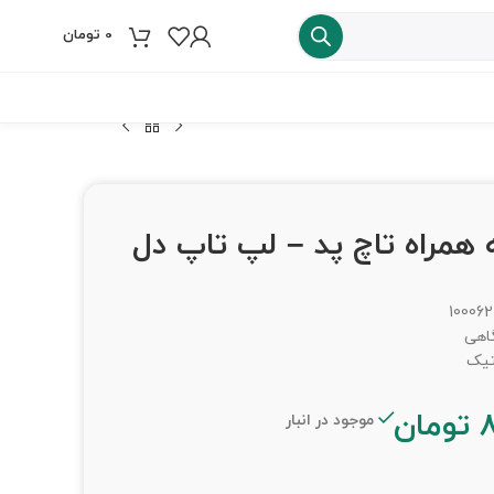
0
تومان
فروش ویژه
 C به همراه تاچ پد – لپ تاپ دل
100062
گاهی
تیک
تومان
موجود در انبار