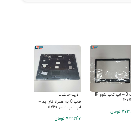
قاب B – لپ تاپ لنوو IP
قاب C به هم
فروخته شده
120S
لپ تاپ ایسوز 1005P
قاب C به همراه تاچ پد –
لپ تاپ ایسر 5220
773.
تومان
702.647
تومان
702.647
تومان