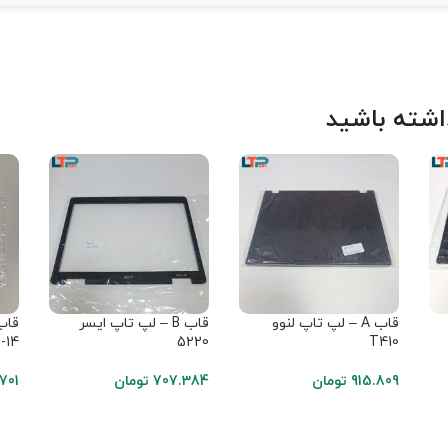
شته باشید
قاب A – لپ تاپ لنوو
قاب B – لپ تاپ ایسر
-14
5220
T410
915.809
تومان
707.384
تومان
701