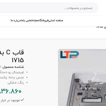
صفحه اصلی
فروشگاه
مجله
تماس باما
درباره ما
قاب
1715
شناسه محصول:
1
اورجینال رو دست
جنس بدنه: پلاس
رنگ: مشکی
836.860
موجود در انبار