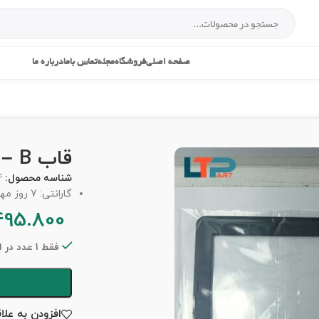
صفحه اصلی
فروشگاه
مجله
تماس باما
درباره ما
قاب B – لپ تاپ ایسر ES1-311
شناسه محصول:
4
گارانتی: 7 روز مهلت تست
495.800
فقط 1 عدد در انبار موجود است
افزودن به علا