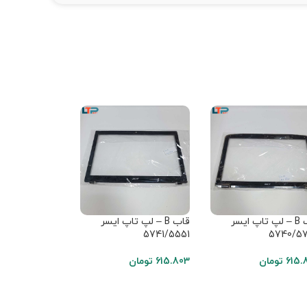
قاب B – لپ تاپ ایسر
قاب B – لپ تاپ ایسر
573
5741/5551
5740/5
615.
تومان
615.803
تومان
828.965
تومان