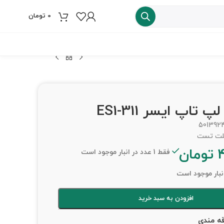
0
تومان
فروش ویژه
501392
تومان
فقط 1 عدد در انبار موجود است
افزودن به سبد خرید
قه مندی