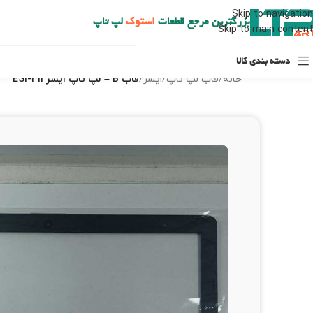
ارسال حداکثر تا 48 ساعت کاری بعد از سفارش (هزینه تعویض هر نوع قطعه از شهرستان به عهده مشتری است)
Skip to navigation
بزرگترین مرجع قطعات
استوک
لپ تاپ
Skip to main content
دسته بندی کالا
خانه
/
قاب لپ تاپ
/
ایسر
/
قاب B – لپ تاپ ایسر ES1-311