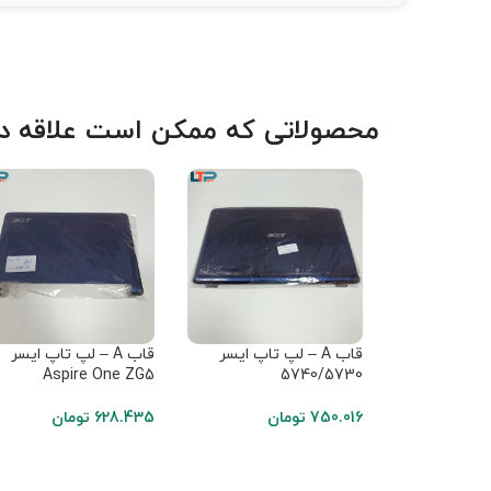
محصولاتی که ممکن است علاقه دا
قاب A – لپ تاپ ایسر
قاب A – لپ تاپ ایسر
Aspire One ZG5
5740/5730
750.016
تومان
628.435
تومان