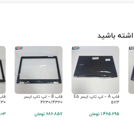
شته باشید
قاب A – لپ تاپ ایسر E5
قاب B – لپ تاپ ایسر
730
4230/4320
573
1.465.295
تومان
686.857
تومان
803