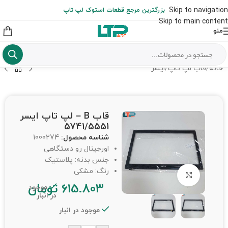
ارسال حداکثر تا 48 ساعت کاری بعد از سفارش (هزینه تعویض هر نوع قطعه
Skip to navigation
بزرگترین مرجع قطعات استوک لپ تاپ
از شهرستان به عهده مشتری است)
Skip to main content
منو
خانه
/
قاب لپ تاپ
/
ایسر
قاب B – لپ تاپ ایسر
5741/5551
شناسه محصول:
1000274
اورجینال رو دستگاهی
جنس بدنه: پلاستیک
رنگ: مشکی
برای بزرگنمایی کلیک کنید
615.803
تومان
موجود
در انبار
موجود در انبار