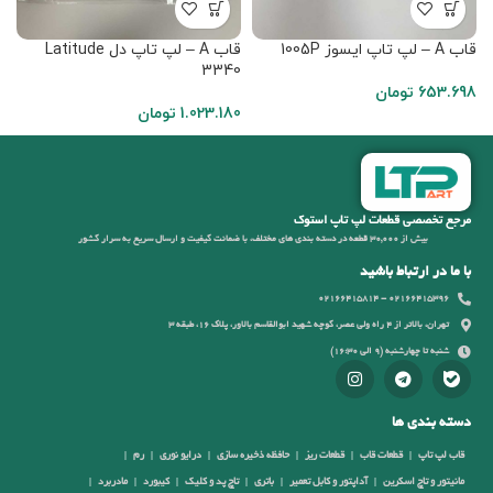
قاب A – لپ تاپ ایسوز 1005P
قاب A – لپ تاپ دل Latitude
قاب A
3340
653.698
تومان
4
1.023.180
تومان
مرجع تخصصی قطعات لپ تاپ استوک
بیش از 30,000 قطعه در دسته بندی های مختلف، با ضمانت کیفیت و ارسال سریع به سرار کشور
با ما در ارتباط باشید
02166415396 - 02166415814
تهران، بالاتر از 4 راه ولی عصر، کوچه شهید ابوالقاسم بالاور، پلاک 16، طبقه 3
شنبه تا چهارشنبه (9 الی 16:30)
دسته بندی ها
قاب لپ تاپ
قطعات قاب
قطعات ریز
حافظه ذخیره سازی
درایو نوری
رم
مانیتور و تاچ اسکرین
آداپتور و کابل تعمیر
باتری
تاچ پد و کلیک
کیبورد
مادربرد