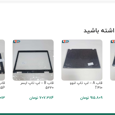
شته باشید
قاب A – لپ تاپ لنوو
قاب B – لپ تاپ ایسر
05P
5220
T410
915.809
تومان
707.384
تومان
013