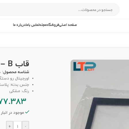
صفحه اصلی
فروشگاه
مجله
تماس باما
درباره ما
قاب B – لپ تاپ اچ پی 2570P
شناسه محصول:
8
اورجینال رو دست
جنس بدنه: پلاس
رنگ: مشکی
77.383
موجود در انبار
+
-