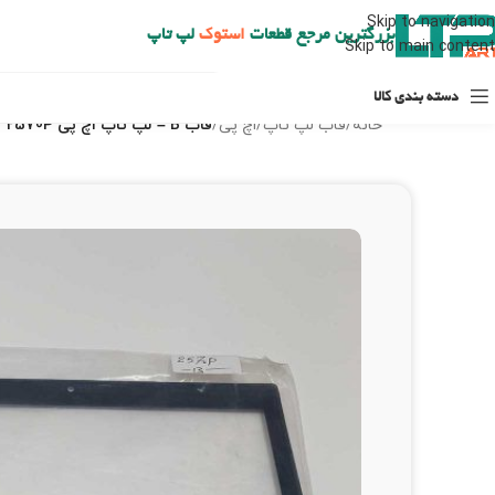
ارسال حداکثر تا 48 ساعت کاری بعد از سفارش (هزینه تعویض هر نوع قطعه از شهرستان به عهده مشتری است)
Skip to navigation
بزرگترین مرجع قطعات
استوک
لپ تاپ
Skip to main content
دسته بندی کالا
خانه
/
قاب لپ تاپ
/
اچ پی
/
قاب B – لپ تاپ اچ پی 2570P