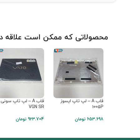
محصولاتی که ممکن است علاقه دا
قاب A – لپ تاپ ایسوز
قاب A – لپ تاپ سونی
VGN SR
1005P
653.698
تومان
923.704
تومان