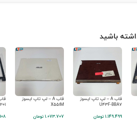
شته باشید
قاب A – لپ تاپ ایسوز
قاب A – لپ تاپ ایسوز
1201
X551M
U43F-BBA7
1.149.499
تومان
1.073.707
تومان
908