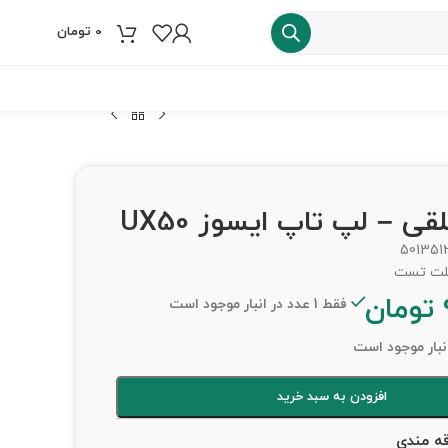
0
تومان
فروش ویژه
501351
تومان
فقط 1 عدد در انبار موجود است
افزودن به سبد خرید
قه مندی