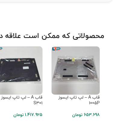
محصولاتی که ممکن است علاقه دا
قاب A – لپ تاپ ایسوز
قاب A – لپ تاپ ایسوز
S301
1005P
653.698
تومان
1.417.925
تومان