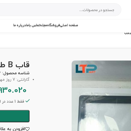
صفحه اصلی
فروشگاه
مجله
تماس باما
درباره ما
قاب B طلقی – لپ تاپ ایسوز UX50
شناسه محصول:
2
گارانتی: 7 روز مهلت تست
930.020
فقط 1 عدد در انبار موجود است
افزودن به علا