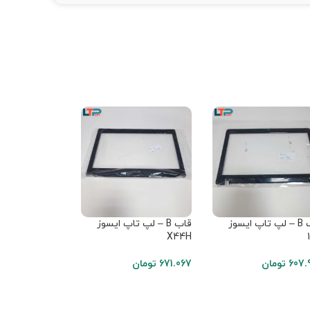
قاب B – لپ تاپ ایسوز
قاب B – لپ تاپ ایسوز
قاب C به هم
X44H
لپ تاپ ایسوز 1201
607.
تومان
671.067
تومان
663.172
تومان