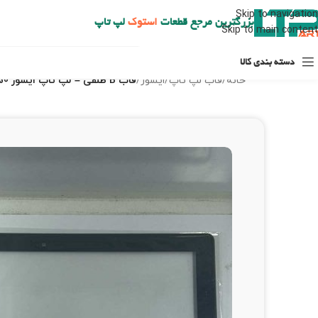
ارسال حداکثر تا 48 ساعت کاری بعد از سفارش (هزینه تعویض هر نوع قطعه از شهرستان به عهده مشتری است)
Skip to navigation
بزرگترین مرجع قطعات
استوک
لپ تاپ
Skip to main content
دسته بندی کالا
خانه
/
قاب لپ تاپ
/
ایسوز
/
قاب B طلقی – لپ تاپ ایسوز UX50