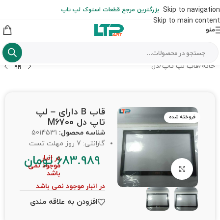
ارسال حداکثر تا 48 ساعت کاری بعد از سفارش (هزینه تعویض هر نوع قطعه
Skip to navigation
بزرگترین مرجع قطعات استوک لپ تاپ
از شهرستان به عهده مشتری است)
Skip to main content
منو
خانه
/
قاب لپ تاپ
/
دل
قاب B دارای – لپ
فروخته شده
تاپ دل M6700
شناسه محصول:
5014531
گارانتی: 7 روز مهلت تست
683.989
تومان
در انبار
موجود نمی
برای بزرگنمایی کلیک کنید
باشد
در انبار موجود نمی باشد
افزودن به علاقه مندی