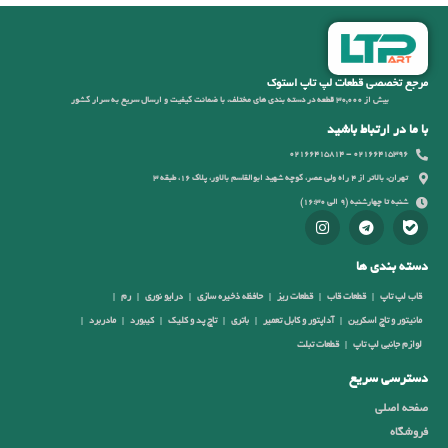
مرجع تخصصی قطعات لپ تاپ استوک
بیش از 30,000 قطعه در دسته بندی های مختلف، با ضمانت کیفیت و ارسال سریع به سرار کشور
با ما در ارتباط باشید
02166415396 - 02166415814
تهران، بالاتر از 4 راه ولی عصر، کوچه شهید ابوالقاسم بالاور، پلاک 16، طبقه 3
شنبه تا چهارشنبه (9 الی 16:30)
دسته بندی ها
قاب لپ تاپ
قطعات قاب
قطعات ریز
حافظه ذخیره سازی
درایو نوری
رم
مانیتور و تاچ اسکرین
آداپتور و کابل تعمیر
باتری
تاچ پد و کلیک
کیبورد
مادربرد
لوازم جانبی لپ تاپ
قطعات تبلت
دسترسی سریع
صفحه اصلی
فروشگاه