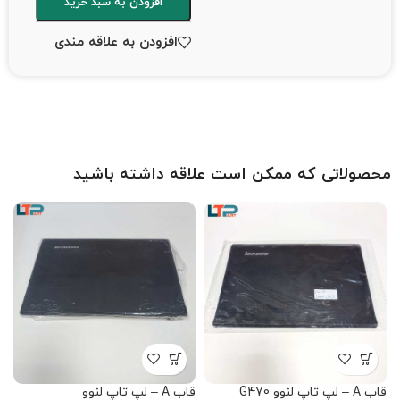
افزودن به سبد خرید
افزودن به علاقه مندی
محصولاتی که ممکن است علاقه داشته باشید
قاب A – لپ تاپ لنوو G470
قاب A – لپ تاپ لنوو
قاب A 