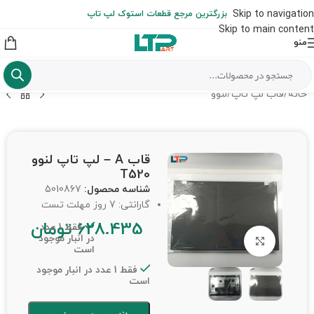
ارسال حداکثر تا 48 ساعت کاری بعد از سفارش (هزینه تعویض هر نوع قطعه
Skip to navigation
بزرگترین مرجع قطعات استوک لپ تاپ
از شهرستان به عهده مشتری است)
Skip to main content
منو
خانه
/
قاب لپ تاپ
/
لنوو
قاب A – لپ تاپ لنوو
T520
شناسه محصول:
5010867
گارانتی: 7 روز مهلت تست
628.435
تومان
فقط 1 عدد
در انبار موجود
برای بزرگنمایی کلیک کنید
است
فقط 1 عدد در انبار موجود
است